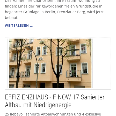
Das könnte Ihre Chance sein, Ihre Traum- wohnung zu
finden: Eines der rar gewordenen freien Grundstücke in
begehrter Grünlage in Berlin, Prenzlauer Berg, wird jetzt
bebaut.
EFFIZIENZHAUS
WEITERLESEN …
-
HOSEMANNSTRASSE
9-
9E
SCHÖNER
WOHNEN
IN
PRENZLAUER
BERG
EFFIZIENZHAUS - FINOW 17 Sanierter
Altbau mit Niedrigenergie
25 liebevoll sanierte Altbauwohnungen und 4 exklusive