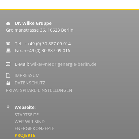
04 A
, B
ERLIN -
M
Dr. Wilke Gruppe
ITTE
Grolmanstrasse 36, 10623 Berlin
Tel.: ++49 (0) 30 887 09 014
Fax: ++49 (0) 30 887 09 016
E-Mail:
wilke@niedrigenergie-berlin.de
IMPRESSUM
DATENSCHUTZ
PRIVATSPHÄRE-EINSTELLUNGEN
Webseite:
NAVIGATION
STARTSEITE
ÜBERSPRINGEN
WER WIR SIND
ENERGIEKONZEPTE
PROJEKTE