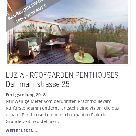
BAUBEGINN ERFOLGT
100% VERKAUFT!
LUZIA - ROOFGARDEN PENTHOUSES
Dahlmannstrasse 25
Fertigstellung 2018
Nur wenige Meter vom berühmten Prachtboulevard
Kurfürstendamm entfernt, entsteht eine Vision, die das
urbane Penthouse-Leben im charmanten Flair der
Gründerzeit neu definiert.
LUZIA
WEITERLESEN …