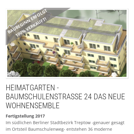
-
ROOFGARDEN
BAUBEGINN ERFOLGT
PENTHOUSES
DAHLMANNSTRASSE
100% VERKAUFT!
25
HEIMATGARTEN -
BAUMSCHULENSTRASSE 24 DAS NEUE
WOHNENSEMBLE
Fertigstellung 2017
Im südlichen Berliner Stadtbezirk Treptow -genauer gesagt
im Ortsteil Baumschulenweg- entstehen 36 moderne