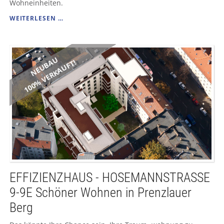
Wohneinheiten.
HEIMATGARTEN
WEITERLESEN …
-
BAUMSCHULENSTRASSE
24
DAS
NEUBAU
100% VERKAUFT!
NEUE
WOHNENSEMBLE
EFFIZIENZHAUS - HOSEMANNSTRASSE
9-9E Schöner Wohnen in Prenzlauer
Berg