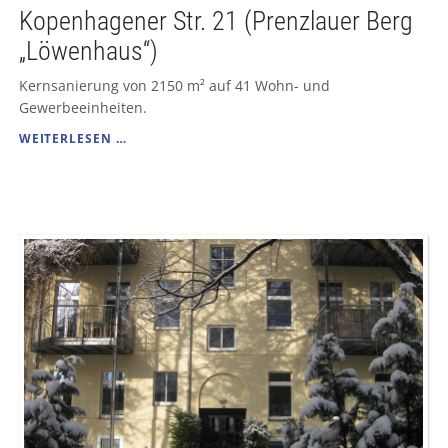
Kopenhagener Str. 21 (Prenzlauer Berg
„Löwenhaus“)
Kernsanierung von 2150 m² auf 41 Wohn- und
Gewerbeeinheiten.
KOPENHAGENER
WEITERLESEN …
STR.
21
(PRENZLAUER
BERG
„LÖWENHAUS“)