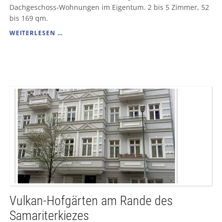
Dachgeschoss-Wohnungen im Eigentum. 2 bis 5 Zimmer, 52
bis 169 qm.
EFFIZIENZHAUS
WEITERLESEN …
-
FINOW
17
SANIERTER
ALTBAU
MIT
NIEDRIGENERGIE
Vulkan-Hofgärten am Rande des
Samariterkiezes