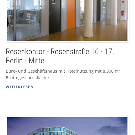
Rosenkontor - Rosenstraße 16 - 17,
Berlin - Mitte
Büro- und Geschäftshaus mit Hotelnutzung mit 8.300 m²
Bruttogeschossfläche.
ROSENKONTOR
WEITERLESEN …
-
ROSENSTRASSE 1
6 -
1
7, B
ERLIN -
M
ITTE